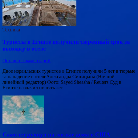
Техника
Туристы в Египте получили тюремный срок за
выходку в отеле
Оставьте комментарий
Двое израильских туристов в Египте получили 5 лет в тюрьме
за нападение в отелеАлександра Синицына (Ночной
линейный редактор) Фото: Sayed Sheasha / Reuters Суд в
Египте назначил по пять лет …
Самолет рухнул на жилые дома в США