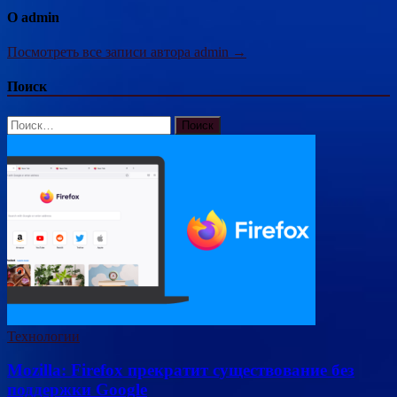
О admin
Посмотреть все записи автора admin →
Поиск
Найти:
Технологии
Mozilla: Firefox прекратит существование без
поддержки Google