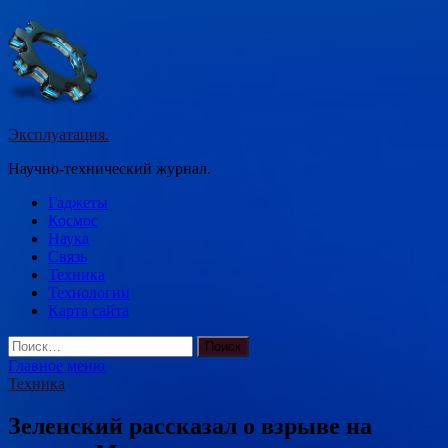
Перейти
к
содержимому
Эксплуатация.
Научно-технический журнал.
Гаджеты
Космос
Наука
Связь
Техника
Технологии
Карта сайта
Найти:
Главное меню
Техника
Зеленский рассказал о взрыве на