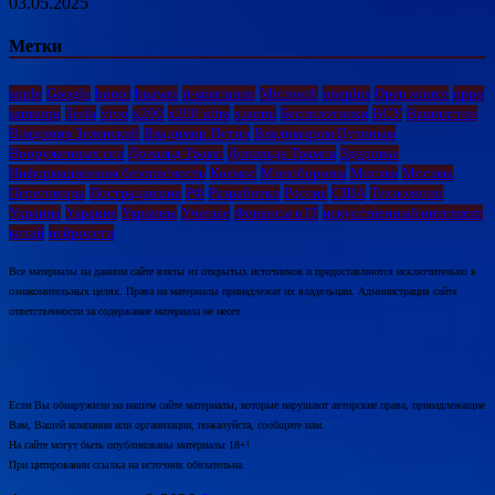
03.05.2025
Метки
apple
Google
honor
huawei
it-компании
Microsoft
oneplus
Open source
oppo
samsung
Tesla
vivo
x200
x200 ultra
xiaomi
Беспилотники
ВСУ
Вашингтон
Владимир Зеленский
Владимир Путин
Владимиром Путиным
Вооруженных сил
Дональд Трамп
Дональда Трампа
Здоровье
Информационная безопасность
Космос
Минобороны
Москва
Москвы
Переговоры
Пострадавшие
РФ
Разработки
Россия
США
Технологии
Украина
Украине
Украины
Ученые
Финансы в IT
искусственный интеллект
китай
нейросети
Все материалы на данном сайте взяты из открытых источников и предоставляются исключительно в
ознакомительных целях. Права на материалы принадлежат их владельцам. Администрация сайта
ответственности за содержание материала не несет.
Если Вы обнаружили на нашем сайте материалы, которые нарушают авторские права, принадлежащие
Вам, Вашей компании или организации, пожалуйста, сообщите нам.
На сайте могут быть опубликованы материалы 18+!
При цитировании ссылка на источник обязательна.