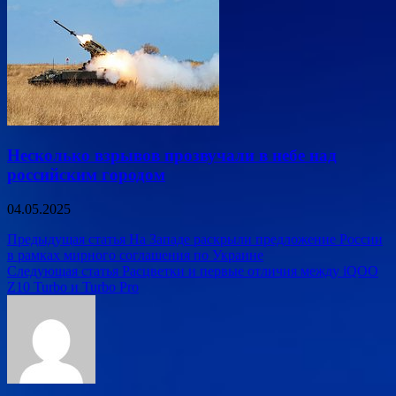
Несколько взрывов прозвучали в небе над
российским городом
04.05.2025
Навигация
Предыдущая статья
На Западе раскрыли предложение России
в рамках мирного соглашения по Украине
по
Следующая статья
Расцветки и первые отличия между iQOO
записям
Z10 Turbo и Turbo Pro