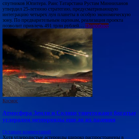
спутников Юпитера. Раис Татарстана Рустам Минниханов
утвердил 25-летнюю стратегию, предусматривающую
интеграцию четырех лун планеты в особую экономическую
зону. По предварительным оценкам, реализация проекта
позволит привлечь 491 трлн рублей…
Подробнее
Космос
Атмосфера Земли и Солнце уничтожают богатые
углеродом метеороиды еще до их падения
Оставьте комментарий
Хотя углеродистые астероиды широко распространены в