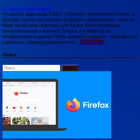
Оставьте комментарий
Открытие марсохода NASA «Curiosity» приблизило ученых к
разгадке одного из главных вопросов планетологии – был ли
Марс когда-либо пригоден для жизни. В исследовании,
представленном в журнале Science, сообщается об
обнаружении в кратере Гейла залежей сидерита – железистого
карбоната, сформировавшегося в…
Подробнее
Поиск
Найти: