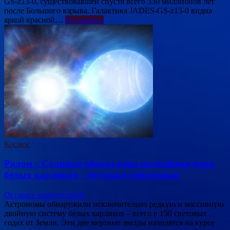
GS-z13-0, существовавшей спустя всего 330 миллионов лет
после Большого взрыва. Галактика JADES-GS-z13-0 видна
яркой красной…
Подробнее
Космос
Рядом с Солнцем обнаружена редчайшая пара
белых карликов – будущая сверхновая
Оставьте комментарий
Астрономы обнаружили исключительно редкую и массивную
двойную систему белых карликов – всего в 150 световых
годах от Земли. Эти две мертвые звезды находятся на курсе