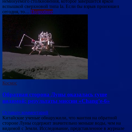
неминуемого столкновения, которое завершится яркой
вспышкой сверхновой типа Ia. Если бы взрыв произошел
сегодня, то…
Подробнее
Космос
Обратная сторона Луны оказалась суше
видимой: результаты миссии «Chang’e-6»
Оставьте комментарий
Китайские ученые обнаружили, что мантия на обратной
стороне Луны содержит значительно меньше воды, чем на
видимой с Земли. Исследование, представленное в журнале