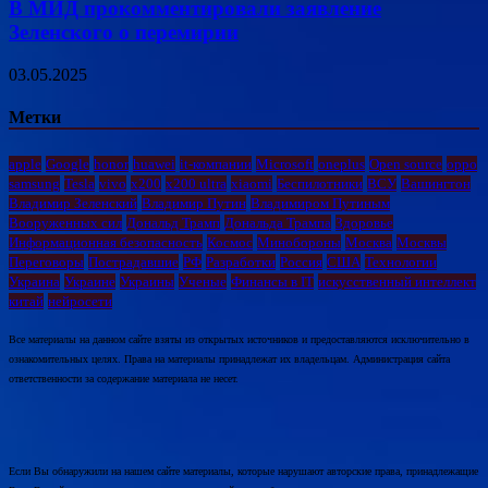
В МИД прокомментировали заявление
Зеленского о перемирии
03.05.2025
Метки
apple
Google
honor
huawei
it-компании
Microsoft
oneplus
Open source
oppo
samsung
Tesla
vivo
x200
x200 ultra
xiaomi
Беспилотники
ВСУ
Вашингтон
Владимир Зеленский
Владимир Путин
Владимиром Путиным
Вооруженных сил
Дональд Трамп
Дональда Трампа
Здоровье
Информационная безопасность
Космос
Минобороны
Москва
Москвы
Переговоры
Пострадавшие
РФ
Разработки
Россия
США
Технологии
Украина
Украине
Украины
Ученые
Финансы в IT
искусственный интеллект
китай
нейросети
Все материалы на данном сайте взяты из открытых источников и предоставляются исключительно в
ознакомительных целях. Права на материалы принадлежат их владельцам. Администрация сайта
ответственности за содержание материала не несет.
Если Вы обнаружили на нашем сайте материалы, которые нарушают авторские права, принадлежащие