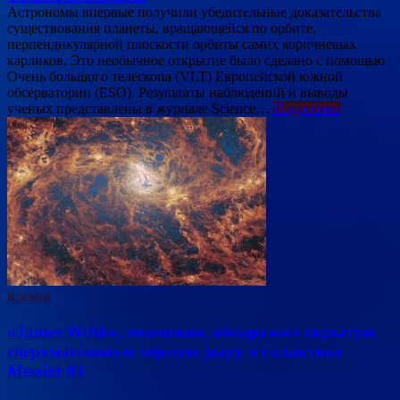
Астрономы впервые получили убедительные доказательства
существования планеты, вращающейся по орбите,
перпендикулярной плоскости орбиты самих коричневых
карликов. Это необычное открытие было сделано с помощью
Очень большого телескопа (VLT) Европейской южной
обсерватории (ESO). Результаты наблюдений и выводы
ученых представлены в журнале Science…
Подробнее
Космос
«James Webb», возможно, обнаружил скрытую
сверхмассивную черную дыру в галактике
Messier 83