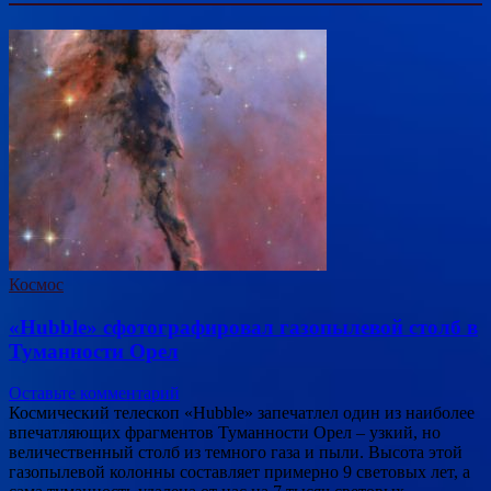
Космос
«Hubble» сфотографировал газопылевой столб в
Туманности Орел
Оставьте комментарий
Космический телескоп «Hubble» запечатлел один из наиболее
впечатляющих фрагментов Туманности Орел – узкий, но
величественный столб из темного газа и пыли. Высота этой
газопылевой колонны составляет примерно 9 световых лет, а