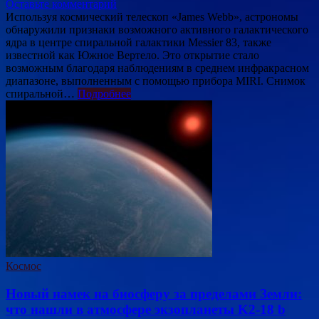
Оставьте комментарий
Используя космический телескоп «James Webb», астрономы
обнаружили признаки возможного активного галактического
ядра в центре спиральной галактики Messier 83, также
известной как Южное Вертело. Это открытие стало
возможным благодаря наблюдениям в среднем инфракрасном
диапазоне, выполненным с помощью прибора MIRI. Снимок
спиральной…
Подробнее
Космос
Новый намек на биосферу за пределами Земли:
что нашли в атмосфере экзопланеты K2-18 b