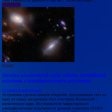
сама туманность удалена от нас на 7 тысяч световых…
Подробнее
Космос
Загадка космической зари: найден древнейший
источник ультрафиолетового излучения
Оставьте комментарий
Астрономы сделали важное открытие, проливающее свет на
одну из самых загадочных эпох в истории Вселенной –
космическую зарю. Исследователи зафиксировали
ультрафиолетовое излучение от далекой галактики JADES-