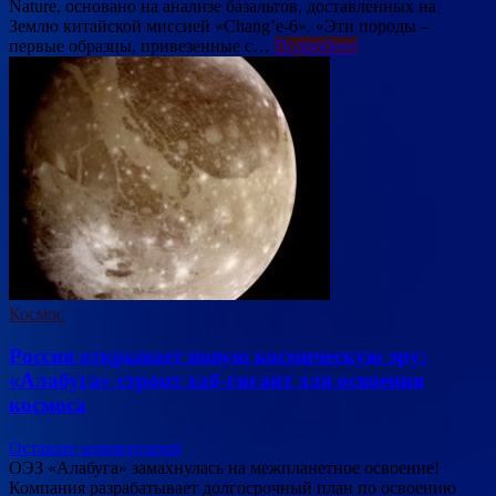
Nature, основано на анализе базальтов, доставленных на
Землю китайской миссией «Chang’e-6». «Эти породы –
первые образцы, привезенные с…
Подробнее
Космос
Россия открывает новую космическую эру:
«Алабуга» строит хаб-гигант для освоения
космоса
Оставьте комментарий
ОЭЗ «Алабуга» замахнулась на межпланетное освоение!
Компания разрабатывает долгосрочный план по освоению