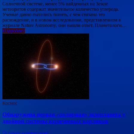
Солнечной системе, менее 5% найденных на Земле
метеоритов содержат значительное количество углерода.
Ученые давно пытались понять, с чем связано это
расхождение, и в новом исследовании, представленном в
журнале Nature Astronomy, они нашли ответ. Планетологи…
Подробнее
Космос
Обнаружена первая «полярная» экзопланета у
двойной системы коричневых карликов
Оставьте комментарий