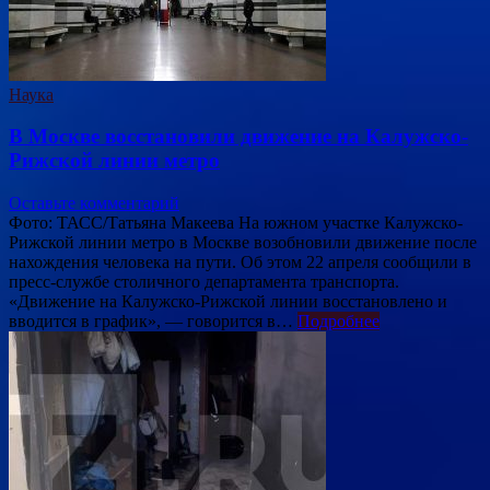
Наука
В Москве восстановили движение на Калужско-
Рижской линии метро
Оставьте комментарий
Фото: ТАСС/Татьяна Макеева На южном участке Калужско-
Рижской линии метро в Москве возобновили движение после
нахождения человека на пути. Об этом 22 апреля сообщили в
пресс-службе столичного департамента транспорта.
«Движение на Калужско-Рижской линии восстановлено и
вводится в график», — говорится в…
Подробнее