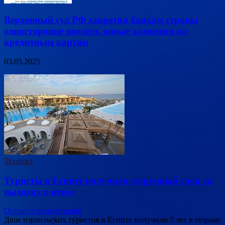
Верховный суд РФ запретил банкам страны
односторонне вводить новые комиссии по
кредитным картам
03.05.2025
Техника
Туристы в Египте получили тюремный срок за
выходку в отеле
Оставьте комментарий
Двое израильских туристов в Египте получили 5 лет в тюрьме