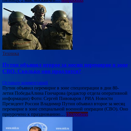
пятницу, 2 мая, москвичей…
Подробнее
Техника
Путин объявил второе за месяц перемирие в зоне
СВО. Сколько оно продлится?
Оставьте комментарий
Путин объявил перемирие в зоне спецоперации в дни 80-
летия ПобедыАлина Гончарова (редактор отдела оперативной
информации) Фото: Сергей Пивоваров / РИА Новости
Президент России Владимир Путин объявил второе за месяц
перемирие в зоне специальной военной операции (СВО). Оно
приурочено к празднованию…
Подробнее