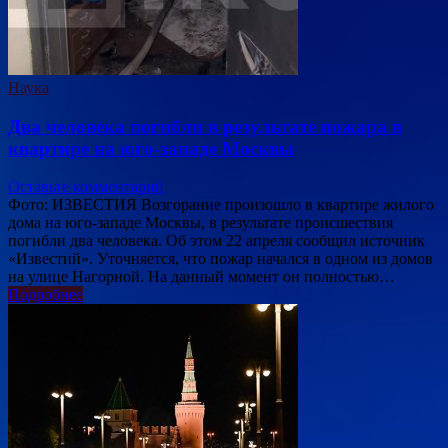
Наука
Два человека погибли в результате пожара в
квартире на юго-западе Москвы
Оставьте комментарий
Фото: ИЗВЕСТИЯ Возгорание произошло в квартире жилого
дома на юго-западе Москвы, в результате происшествия
погибли два человека. Об этом 22 апреля сообщил источник
«Известий». Уточняется, что пожар начался в одном из домов
на улице Нагорной. На данный момент он полностью…
Подробнее