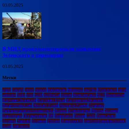
03.05.2025
В МИД прокомментировали заявление
Зеленского о перемирии
03.05.2025
Метки
apple
Google
honor
huawei
it-компании
Microsoft
oneplus
Open source
oppo
samsung
Tesla
vivo
x200
x200 ultra
xiaomi
Беспилотники
ВСУ
Вашингтон
Владимир Зеленский
Владимир Путин
Владимиром Путиным
Вооруженных сил
Дональд Трамп
Дональда Трампа
Здоровье
Информационная безопасность
Космос
Минобороны
Москва
Москвы
Переговоры
Пострадавшие
РФ
Разработки
Россия
США
Технологии
Украина
Украине
Украины
Ученые
Финансы в IT
искусственный интеллект
китай
нейросети