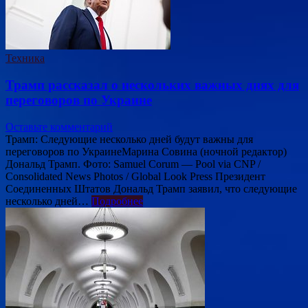
Техника
Трамп рассказал о нескольких важных днях для
переговоров по Украине
Оставьте комментарий
Трамп: Следующие несколько дней будут важны для
переговоров по УкраинеМарина Совина (ночной редактор)
Дональд Трамп. Фото: Samuel Corum — Pool via CNP /
Consolidated News Photos / Global Look Press Президент
Соединенных Штатов Дональд Трамп заявил, что следующие
несколько дней…
Подробнее