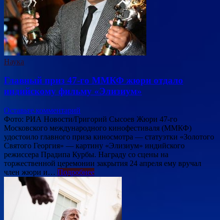
Наука
Главный приз 47-го ММКФ жюри отдало
индийскому фильму «Элизиум»
Оставьте комментарий
Фото: РИА Новости/Григорий Сысоев Жюри 47-го
Московского международного кинофестиваля (ММКФ)
удостоило главного приза киносмотра — статуэтки «Золотого
Святого Георгия» — картину «Элизиум» индийского
режиссера Прадипа Курбы. Награду со сцены на
торжественной церемонии закрытия 24 апреля ему вручал
член жюри и…
Подробнее