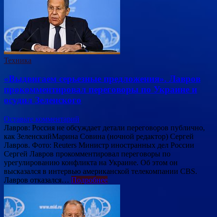
Техника
«Выдвигаем серьезные предложения». Лавров
прокомментировал переговоры по Украине и
осудил Зеленского
Оставьте комментарий
Лавров: Россия не обсуждает детали переговоров публично,
как ЗеленскийМарина Совина (ночной редактор) Сергей
Лавров. Фото: Reuters Министр иностранных дел России
Сергей Лавров прокомментировал переговоры по
урегулированию конфликта на Украине. Об этом он
высказался в интервью американской телекомпании CBS.
Лавров отказался…
Подробнее