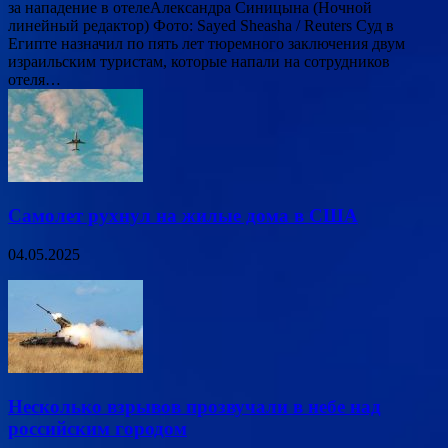
за нападение в отелеАлександра Синицына (Ночной
линейный редактор) Фото: Sayed Sheasha / Reuters Суд в
Египте назначил по пять лет тюремного заключения двум
израильским туристам, которые напали на сотрудников
отеля…
Самолет рухнул на жилые дома в США
04.05.2025
Несколько взрывов прозвучали в небе над
российским городом