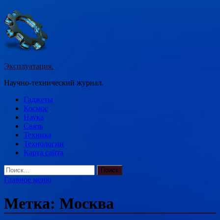
Перейти
к
содержимому
Эксплуатация.
Научно-технический журнал.
Гаджеты
Космос
Наука
Связь
Техника
Технологии
Карта сайта
Найти:
Главное меню
Метка:
Москва