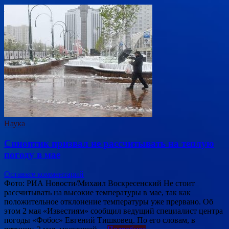
Наука
Синоптик призвал не рассчитывать на теплую
погоду в мае
Оставьте комментарий
Фото: РИА Новости/Михаил Воскресенский Не стоит
рассчитывать на высокие температуры в мае, так как
положительное отклонение температуры уже прервано. Об
этом 2 мая «Известиям» сообщил ведущий специалист центра
погоды «Фобос» Евгений Тишковец. По его словам, в