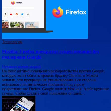
Технологии
Mozilla: Firefox прекратит существование без
поддержки Google
Оставьте комментарий
На фоне антимонопольного разбирательства против Google,
которую хотят обязать продать браузер Chrome, в Mozilla
заявили, что прекращение финансирования со стороны
поискового гиганта может поставить под угрозу
существование Firefox. Google платит Mozilla и Apple крупные
суммы, чтобы сделать свой поисковик опцией…