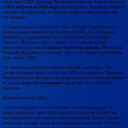
президент США Дональд Трамп настаивал на том, что так как
США потратили $350 млрд
на поддержку Украины, включая
поставки вооружения, то теперь сделка должна возместить
эти затраты.
• Справедливость претензий США к Киеву подтверждает и
подписанный бывшим президентом США Джо Байденом
документ, расширяющий его полномочия для помощи
Украине. Исходя из текста закона, вся помощь Киеву
предоставлялась
на условиях ссуды или аренды
. Президент
Украины Владимир Зеленский при этом отрицал какой-либо
долг перед США.
• В день подписания соглашения Белый дом заявил, что
сделка призвана защитить вклад США в поддержку Украины.
Вашингтон рассчитывает, что в результате соглашения сможет
не только
вернуть вложенные средства
, но и получить
прибыль.
Привилегии для США
• Киев утверждает, что соглашение в новой редакции не
предусматривает преимущественного права на разработку
месторождений для американских компаний. Ранее Украина
выступала против такой формулировки, поскольку это могло
осложнить взаимоотношения с партнерами из Евросоюза.