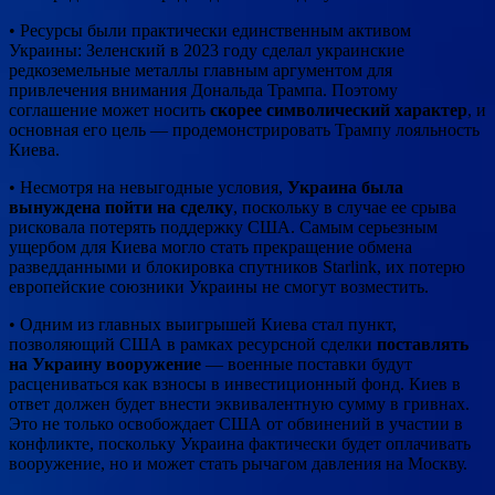
• Ресурсы были практически единственным активом
Украины: Зеленский в 2023 году сделал украинские
редкоземельные металлы главным аргументом для
привлечения внимания Дональда Трампа. Поэтому
соглашение может носить
скорее символический характер
, и
основная его цель — продемонстрировать Трампу лояльность
Киева.
• Несмотря на невыгодные условия,
Украина была
вынуждена пойти на сделку
, поскольку в случае ее срыва
рисковала потерять поддержку США. Самым серьезным
ущербом для Киева могло стать прекращение обмена
разведданными и блокировка спутников Starlink, их потерю
европейские союзники Украины не смогут возместить.
• Одним из главных выигрышей Киева стал пункт,
позволяющий США в рамках ресурсной сделки
поставлять
на Украину вооружение
— военные поставки будут
расцениваться как взносы в инвестиционный фонд. Киев в
ответ должен будет внести эквивалентную сумму в гривнах.
Это не только освобождает США от обвинений в участии в
конфликте, поскольку Украина фактически будет оплачивать
вооружение, но и может стать рычагом давления на Москву.