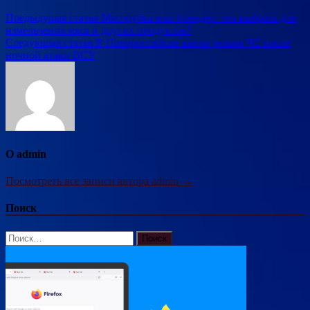
Навигация
Предыдущая статья
Мясорубка или блендер: что выбрать для
измельчения мяса и других продуктов?
по
Следующая статья
В Новороссийске ввели режим ЧС после
записям
ночной атаки ВСУ
О admin
Посмотреть все записи автора admin →
Поиск
Найти: