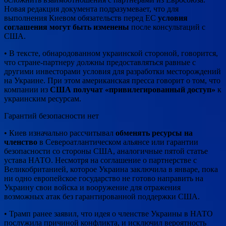
Новая редакция документа подразумевает, что для
выполнения Киевом обязательств перед ЕС
условия
соглашения могут быть изменены
после консультаций с
США.
• В тексте, обнародованном украинской стороной, говорится,
что стране-партнеру должны предоставляться равные с
другими инвесторами условия для разработки месторождений
на Украине. При этом американская пресса говорит о том, что
компании из
США получат «привилегированный доступ»
к
украинским ресурсам.
Гарантий безопасности нет
• Киев изначально рассчитывал
обменять ресурсы на
членство
в Североатлантическом альянсе или гарантии
безопасности со стороны США, аналогичные пятой статье
устава НАТО. Несмотря на соглашение о партнерстве с
Великобританией, которое Украина заключила в январе, пока
ни одно европейское государство не готово направить на
Украину свои войска и вооружение для отражения
возможных атак без гарантированной поддержки США.
• Трамп ранее заявил, что идея о членстве Украины в НАТО
послужила причиной конфликта, и исключил вероятность