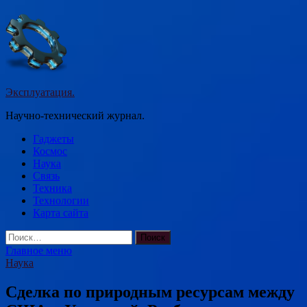
Перейти
к
содержимому
Эксплуатация.
Научно-технический журнал.
Гаджеты
Космос
Наука
Связь
Техника
Технологии
Карта сайта
Найти:
Главное меню
Наука
Сделка по природным ресурсам между