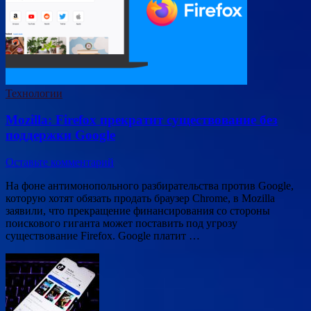
Технологии
Mozilla: Firefox прекратит существование без
поддержки Google
Оставьте комментарий
На фоне антимонопольного разбирательства против Google,
которую хотят обязать продать браузер Chrome, в Mozilla
заявили, что прекращение финансирования со стороны
поискового гиганта может поставить под угрозу
существование Firefox. Google платит …