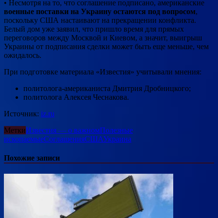
• Несмотря на то, что соглашение подписано, американские
военные поставки на Украину остаются под вопросом
,
поскольку США настаивают на прекращении конфликта.
Белый дом уже заявил, что пришло время для прямых
переговоров между Москвой и Киевом, а значит, выигрыш
Украины от подписания сделки может быть еще меньше, чем
ожидалось.
При подготовке материала «Известия» учитывали мнения:
политолога-американиста Дмитрия Дробницкого;
политолога Алексея Чеснакова.
Источник:
iz.ru
Метки
Известия — о важном
Полезные
ископаемые
Соглашения
США
Украина
Похожие записи