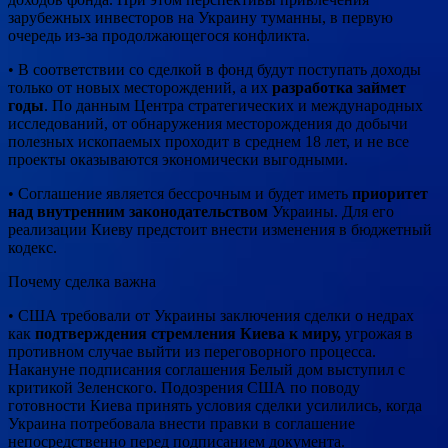
зарубежных инвесторов на Украину туманны, в первую
очередь из-за продолжающегося конфликта.
• В соответствии со сделкой в фонд будут поступать доходы
только от новых месторождений, а их
разработка займет
годы
. По данным Центра стратегических и международных
исследований, от обнаружения месторождения до добычи
полезных ископаемых проходит в среднем 18 лет, и не все
проекты оказываются экономически выгодными.
• Соглашение является бессрочным и будет иметь
приоритет
над внутренним законодательством
Украины. Для его
реализации Киеву предстоит внести изменения в бюджетный
кодекс.
Почему сделка важна
• США требовали от Украины заключения сделки о недрах
как
подтверждения стремления Киева к миру,
угрожая в
противном случае выйти из переговорного процесса.
Накануне подписания соглашения Белый дом выступил с
критикой Зеленского. Подозрения США по поводу
готовности Киева принять условия сделки усилились, когда
Украина потребовала внести правки в соглашение
непосредственно перед подписанием документа.