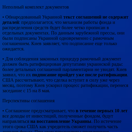
Неполный комплект документов
• Обнародованный Украиной
текст соглашений не содержит
деталей
: предполагается, что механизм работы фонда и
распределения средств будет более четко прописан в
отдельных документах. По данным зарубежной прессы, они
были подписаны Украиной одновременно с рамочным
соглашением. Киев заявляет, что подписание еще только
ожидается.
• Для соблюдения законных процедур рамочный документ
должен быть ратифицирован депутатами украинской рады:
более детальных соглашений парламентарии не увидят. Киев
заявил, что их
подписание пройдет уже после ратификации
.
США рассчитывают, что сделка вступит в силу уже через
месяц, поэтому Киев ускорил процесс ратификации, перенеся
заседание с 15 на 8 мая.
Перспективы соглашения
• Соглашение предусматривает, что
в течение первых 10 лет
все доходы от инвестиций, полученные фондом, будут
направляться
на восстановление Украины
. По истечение
этого срока США как учредитель сможет получить часть
доходов фонда. При этом перспективы привлечения