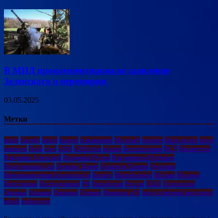
В МИД прокомментировали заявление
Зеленского о перемирии
03.05.2025
Метки
apple
Google
honor
huawei
it-компании
Microsoft
oneplus
Open source
oppo
samsung
Tesla
vivo
x200
x200 ultra
xiaomi
Беспилотники
ВСУ
Вашингтон
Владимир Зеленский
Владимир Путин
Владимиром Путиным
Вооруженных сил
Дональд Трамп
Дональда Трампа
Здоровье
Информационная безопасность
Космос
Минобороны
Москва
Москвы
Переговоры
Пострадавшие
РФ
Разработки
Россия
США
Технологии
Украина
Украине
Украины
Ученые
Финансы в IT
искусственный интеллект
китай
нейросети